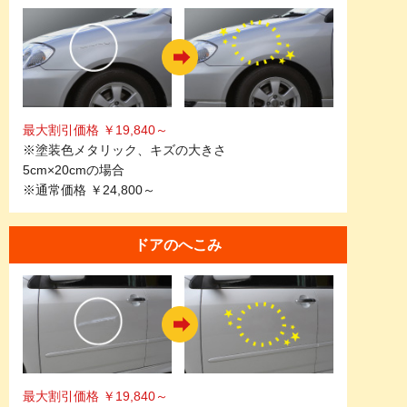
最大割引価格 ￥19,840～
※塗装色メタリック、キズの大きさ
5cm×20cmの場合
※通常価格 ￥24,800～
ドアのへこみ
最大割引価格 ￥19,840～