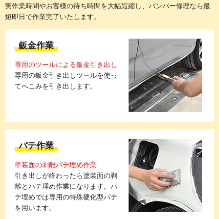
実作業時間やお客様の待ち時間を大幅短縮し、バンパー修理なら最
短即日で作業完了いたします。
鈑金作業
専用のツールによる鈑金引き出し
専用の鈑金引き出しツールを使っ
てへこみを引き出します。
パテ作業
塗装面の剥離パテ埋め作業
引き出しが終わったら塗装面の剥
離とパテ埋め作業になります。パ
テ埋めでは専用の特殊硬化型パテ
を用います。