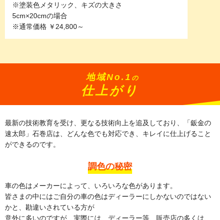
※塗装色メタリック、キズの大きさ
5cm×20cmの場合
※通常価格 ￥24,800～
地域No.1
の
仕上がり
最新の技術教育を受け、更なる技術向上を追及しており、「鈑金の
速太郎」石巻店は、
どんな色でも対応でき、キレイに仕上げること
ができるのです。
調色の秘密
車の色はメーカーによって、いろいろな色があります。
皆さまの中にはご自分の車の色はディーラーにしかないのではない
かと、勘違いされている方が
意外に多いのですが、実際には、ディーラー等、販売店の多くは、