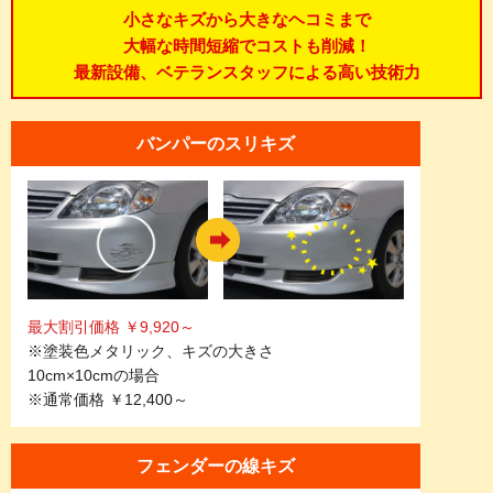
小さなキズから大きなヘコミまで
大幅な時間短縮でコストも削減！
最新設備、ベテランスタッフによる高い技術力
バンパーのスリキズ
最大割引価格 ￥9,920～
※塗装色メタリック、キズの大きさ
10cm×10cmの場合
※通常価格 ￥12,400～
フェンダーの線キズ